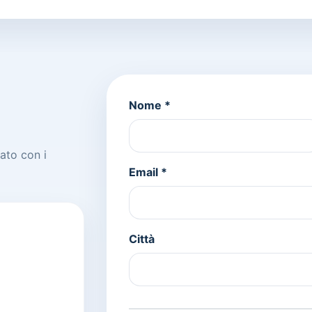
Nome *
mato con i
Email *
Città