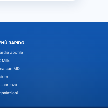
ENÙ RAPIDO
ardie Zoofile
 Mille
na con MD
atuto
asparenza
gnalazioni