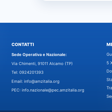
CONTATTI
M
Gu
Sede Operativa e Nazionale:
5 X
Via Chimenti, 91011 Alcamo (TP)
Do
Tel:
0924201393
St
Email:
info@amzitalia.org
Tr
PEC:
info.nazionale@pec.amzitalia.org
Se