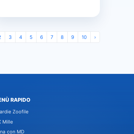
2
3
4
5
6
7
8
9
10
›
ENÙ RAPIDO
ardie Zoofile
 Mille
na con MD