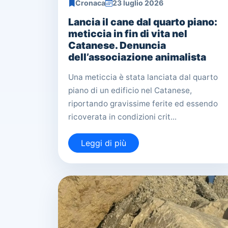
Cronaca
23 luglio 2026
Lancia il cane dal quarto piano:
meticcia in fin di vita nel
Catanese. Denuncia
dell’associazione animalista
Una meticcia è stata lanciata dal quarto
piano di un edificio nel Catanese,
riportando gravissime ferite ed essendo
ricoverata in condizioni crit...
Leggi di più