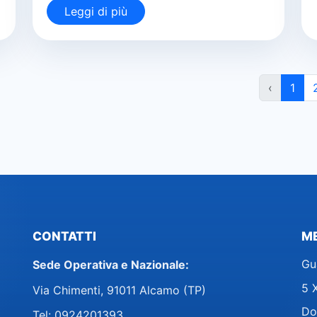
Leggi di più
‹
1
CONTATTI
M
Gu
Sede Operativa e Nazionale:
5 X
Via Chimenti, 91011 Alcamo (TP)
Do
Tel:
0924201393