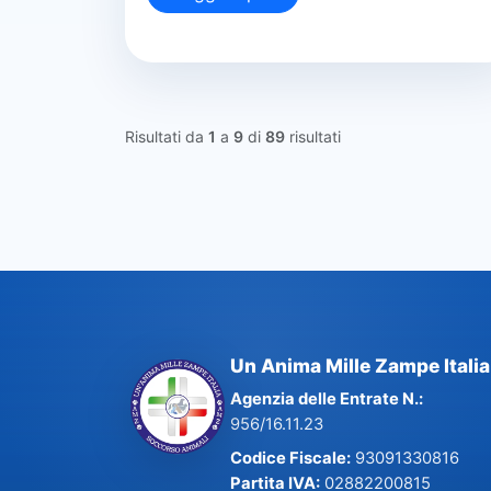
Risultati da
1
a
9
di
89
risultati
Un Anima Mille Zampe Italia
Agenzia delle Entrate N.:
956/16.11.23
Codice Fiscale:
93091330816
Partita IVA:
02882200815