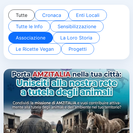
Tutte
Cronaca
Enti Locali
Tutte le Info
Sensibilizzazione
Associazione
La Loro Storia
Le Ricette Vegan
Progetti